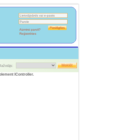
Aizmirsi paroli?
Reģistrēties
Ražotājs:
plement IController.