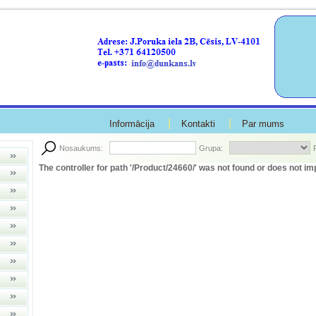
Informācija
Kontakti
Par mums
Nosaukums:
Grupa:
The controller for path '/Product/24660/' was not found or does not im