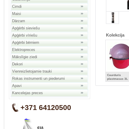
Cimdi
Maisi
Dārzam
Apģērbi sieviešu
Kolekcija
Apģērbi vīriešu
Apģērbi bērniem
Elektropreces
Mākslīgie ziedi
Dekori
Vienreizlietojamie trauki
Caurduris
Rokas instrumenti un piederumi
plastmasas 3L
Ø22cm H12.5c
Apavi
Kancelejas preces
+371 64120500