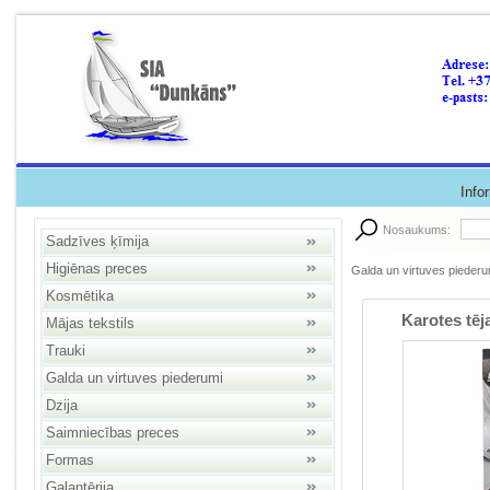
Info
Nosaukums:
Sadzīves ķīmija
Higiēnas preces
Galda un virtuves piederu
Kosmētika
Karotes tēj
Mājas tekstils
Trauki
Galda un virtuves piederumi
Dzija
Saimniecības preces
Formas
Galantērija