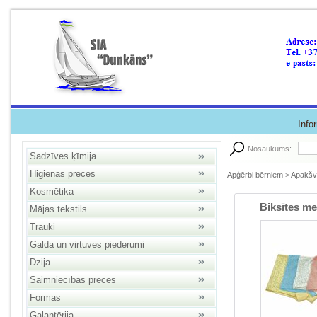
Info
Nosaukums:
Sadzīves ķīmija
Higiēnas preces
Apģērbi bērniem
>
Apakšv
Kosmētika
Biksītes me
Mājas tekstils
Trauki
Galda un virtuves piederumi
Dzija
Saimniecības preces
Formas
Galantērija